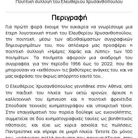
Ποιητική συλλογή του Ελευθέριου Χρυσανθόπουλου
Περιγραφή
Για πρώτη φορά έχουμε την ευκαιρία να γνωρίσουμε μια
έτερη λογοτεχνική πτυχή του Ελευθερίου Χρυσανθοπούλου,
την ποιητική, μέσω των αξιοθαύμαστων συγγραφικών
δημιουργημάτων του, που απλόχερα μας προσφέρει η
ποιητική συλλογή «Ημέρες Χαράς και Λύπης» των 100
ποιημάτων. Τα ποιήματα αφορούν μια αναδρομή του
συγγραφέα, για την περίοδο 1956 έως το 2022, που θα
μπορούσαν να «εκθέσουν» τις βαθύτερες ανάγκες του, και να
μας εκφράσει τον άκρως απόρρητο εαυτό του…
Ο Ελευθέριος Χρυσανθόπουλος γεννήθηκε στην Αθήνα, από
την παιδική του ηλικία των οκτώ χρονών, άρχισε η
καλλιτεχνική του έμπνευση και η ποιητική φρενίτιδα.
Σπούδασε τεχνικός κινηματογράφου και υποκριτική τέχνη.
Στην επαγγελματική του πορεία δούλεψε ως εικονολήπτης,
συμμετείχε σε δύο κινηματογραφικές ταινίες ως βοηθητικός
ηθοποιός, και είχε ως κύρια ασχολία τις πωλήσεις.
Παντρεύτηκε και χήρεψε σε μικρή ηλικία. Έκτοτε ζει μόνος
του, γράφοντας πολλά ποιήματα που παρουσιάζονται στην