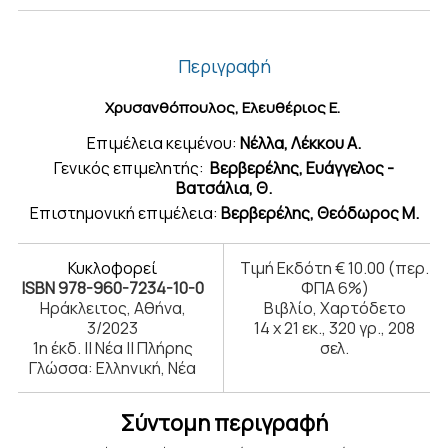
Περιγραφή
Χρυσανθόπουλος, Ελευθέριος Ε.
Επιμέλεια κειμένου:
Νέλλα, Λέκκου A.
Γενικός επιμελητής:
Βερβερέλης, Ευάγγελος -
Βατσάλια, Θ.
Επιστημονική επιμέλεια:
Βερβερέλης, Θεόδωρος Μ.
Κυκλοφορεί
Τιμή Εκδότη € 10.00 (περ.
ISBN 978-960-7234-10-0
ΦΠΑ 6%)
Ηράκλειτος, Αθήνα,
Βιβλίο, Χαρτόδετο
3/2023
14 x 21 εκ., 320 γρ., 208
1η έκδ. || Νέα || Πλήρης
σελ.
Γλώσσα: Ελληνική, Νέα
Σύντομη περιγραφή