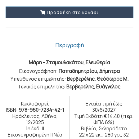
Προσθήκη στο καλάθι
Περιγραφή
Μάρη - Σταμουλακάτου, Ελευθερία
Εικονογράφηση:
Παπαδημητρίου, Δήμητρα
Υπεύθυνος επιμελητής:
Βερβερέλης, Θεόδωρος Μ.
Γενικός επιμελητής:
Βερβερέλης, Ευάγγελος
Κυκλοφορεί
Ενιαία τιμή έως
ISBN:
978-960-7234-42-1
30/6/2027
Ηράκλειτος, Αθήνα,
Τιμή Εκδότη € 14.40 (περ.
12/2025
ΦΠΑ 6%)
1η έκδ. ||
Βιβλίο, Σκληρόδετο
Εικονογραφημένη || Νέα
22 x 22 εκ., 280 γρ., 32