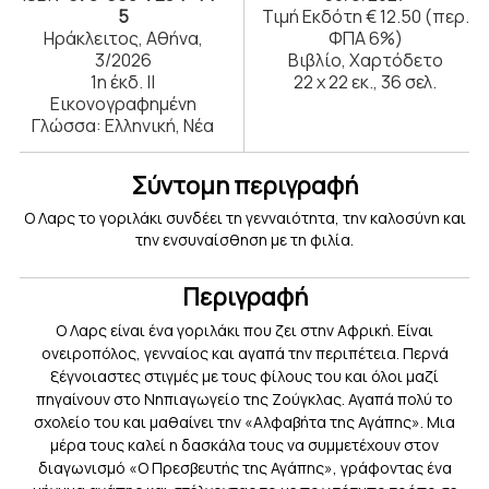
5
Τιμή Εκδότη € 12.50 (περ.
Ηράκλειτος, Αθήνα,
ΦΠΑ 6%)
3/2026
Βιβλίο, Χαρτόδετο
1η έκδ. ||
22 x 22 εκ., 36 σελ.
Εικονογραφημένη
Γλώσσα: Ελληνική, Νέα
Σύντομη περιγραφή
O Λαρς το γοριλάκι συνδέει τη γενναιότητα, την καλοσύνη και
την ενσυναίσθηση με τη φιλία.
Περιγραφή
Ο Λαρς είναι ένα γοριλάκι που ζει στην Αφρική. Είναι
ονειροπόλος, γενναίος και αγαπά την περιπέτεια. Περνά
ξέγνοιαστες στιγμές με τους φίλους του και όλοι μαζί
πηγαίνουν στο Νηπιαγωγείο της Ζούγκλας. Αγαπά πολύ τo
σχολείο του και μαθαίνει την «Αλφαβήτα της Αγάπης». Μια
μέρα τους καλεί η δασκάλα τους να συμμετέχουν στον
διαγωνισμό «Ο Πρεσβευτής της Αγάπης», γράφοντας ένα