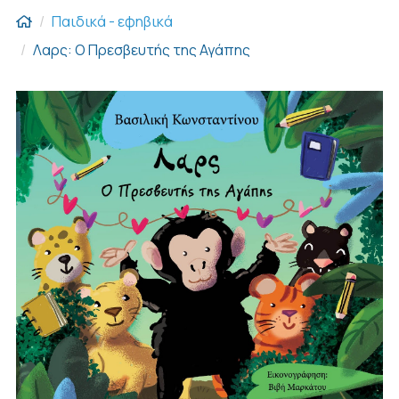
Παιδικά - εφηβικά
Λαρς: Ο Πρεσβευτής της Αγάπης