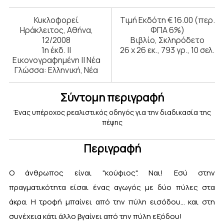
Κυκλοφορεί
Τιμή Εκδότη € 16.00 (περ.
Ηράκλειτος, Αθήνα,
ΦΠΑ 6%)
12/2008
Βιβλίο, Σκληρόδετο
1η έκδ. ||
26 x 26 εκ., 793 γρ., 10 σελ.
Εικονογραφημένη || Νέα
Γλώσσα: Ελληνική, Νέα
Σύντομη περιγραφή
Ένας υπέροχος ρεαλιστικός οδηγός για την διαδικασία της
πέψης
Περιγραφή
Ο άνθρωπος είναι "κούφιος". Ναι! Εσύ στην
πραγματικότητα είσαι ένας αγωγός με δύο πύλες στα
άκρα. Η τροφή μπαίνει από την πύλη εισόδου... και στη
συνέχεια κάτι άλλο βγαίνει από την πύλη εξόδου!