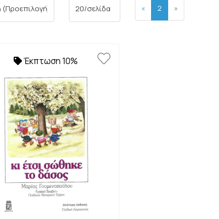
«
2
»
Έκπτωση 10%