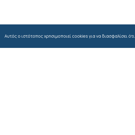
Αυτός ο ιστότοπος χρησιμοποιεί cookies για να διασφαλίσει ότι
Επικοινωνί
Λεωφ. Σοφο