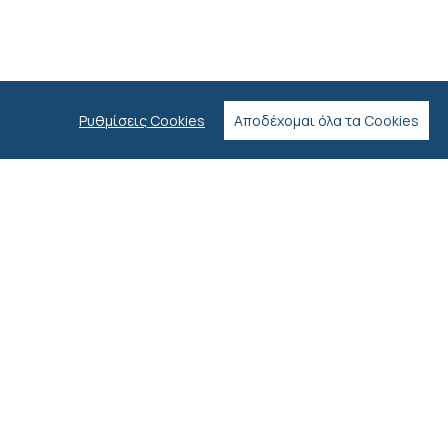
Ρυθμίσεις Cookies
Αποδέχομαι όλα τα Cookies
Η Εταιρεία
Πολιτική Απορρήτου
Πολιτική Cookies