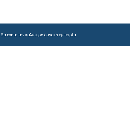
 θα έχετε την καλύτερη δυνατή εμπειρία
Newsletter
α
Email
*
κλή Βενιζέλου 136,