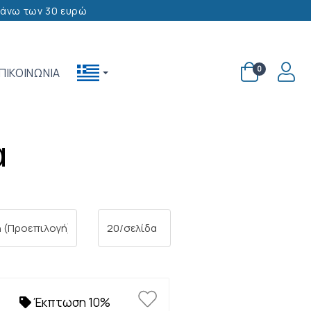
 άνω των 30 ευρώ
LOGI
0
ΠΙΚΟΙΝΩΝΙΑ
Greek
(Greece)
α
Έκπτωση 10%