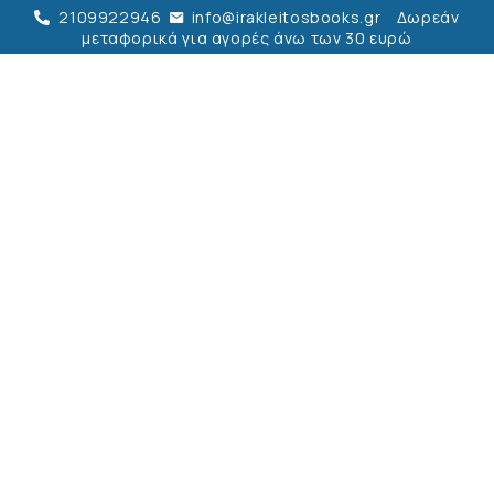
2109922946
info@irakleitosbooks.gr
Δωρεάν
μεταφορικά για αγορές άνω των 30 ευρώ