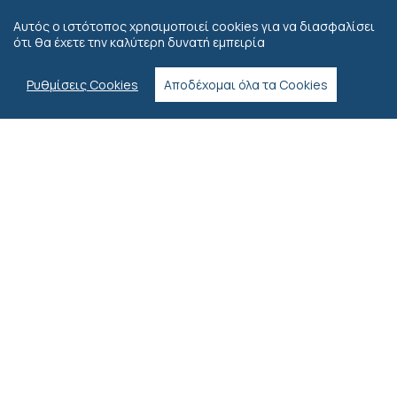
Αυτός ο ιστότοπος χρησιμοποιεί cookies για να διασφαλίσει
ότι θα έχετε την καλύτερη δυνατή εμπειρία
Ρυθμίσεις Cookies
Αποδέχομαι όλα τα Cookies
Επικοινωνία
Λεωφ. Σοφοκλή Βενιζέλου 136, Ηλιούπολη 163 42
2109922946
6977138278
-
info@irakleitosbooks.gr
Ωράριο Λειτουργίας:
Δευτέρα-Παρασκευή: 09:00-17:00